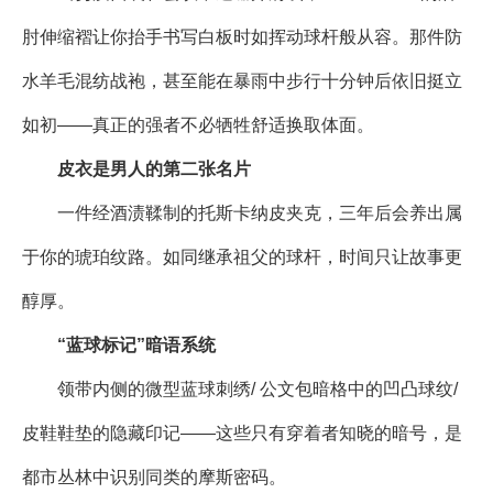
肘伸缩褶让你抬手书写白板时如挥动球杆般从容。那件防
水羊毛混纺战袍，甚至能在暴雨中步行十分钟后依旧挺立
如初——真正的强者不必牺牲舒适换取体面。
皮衣是男人的第二张名片
一件经酒渍鞣制的托斯卡纳皮夹克，三年后会养出属
于你的琥珀纹路。如同继承祖父的球杆，时间只让故事更
醇厚。
“蓝球标记”暗语系统
领带内侧的微型蓝球刺绣/ 公文包暗格中的凹凸球纹/
皮鞋鞋垫的隐藏印记——这些只有穿着者知晓的暗号，是
都市丛林中识别同类的摩斯密码。