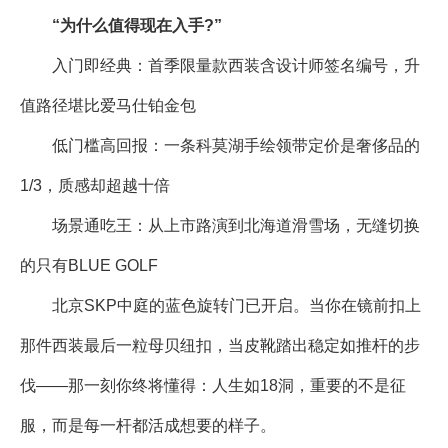
“为什么值得现在入手?”
入门即经典：首季限量款西装含设计师签名编号，升
值路径堪比爱马仕铂金包
低门槛高回报：一条科莫湖手绘领带定价是奢侈品的
1/3，质感却超越十倍
场景通吃王：从上市路演到北海道滑雪场，无缝切换
的只有BLUE GOLF
北京SKP中庭的蓝色旋转门已开启。当你在镜前扣上
那件西装最后一粒母贝纽扣，当皮靴踏出稳定如推杆的步
伐——那一刻你终将懂得：人生如18洞，重要的不是征
服，而是每一杆都活成想要的样子。