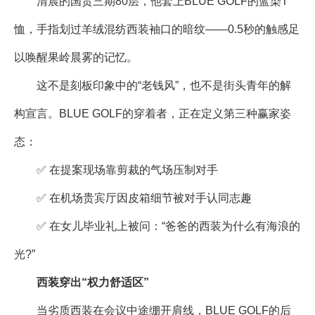
清晨的国贸三期80层，他套上BLUE GOLF的蓝染T
恤，手指划过羊绒混纺西装袖口的暗纹——0.5秒的触感足
以唤醒果岭晨雾的记忆。
这不是刻板印象中的“老钱风”，也不是街头青年的解
构宣言。BLUE GOLF的穿着者，正在定义第三种赢家姿
态：
✅ 在提案现场靠剪裁的气场压制对手
✅ 在机场贵宾厅因皮箱细节被对手认同志趣
✅ 在女儿毕业礼上被问：“爸爸的西装为什么有海浪的
光?”
西装穿出“权力舒适区”
当劣质西装在会议中途绷开肩线，BLUE GOLF的后