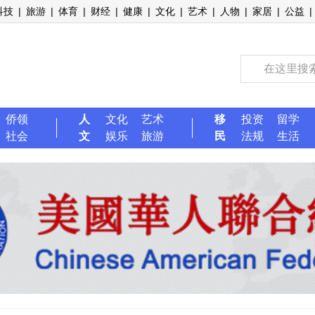
科技
|
旅游
|
体育
|
财经
|
健康
|
文化
|
艺术
|
人物
|
家居
|
公益
|
侨领
人
文化
艺术
移
投资
留学
社会
文
娱乐
旅游
民
法规
生活