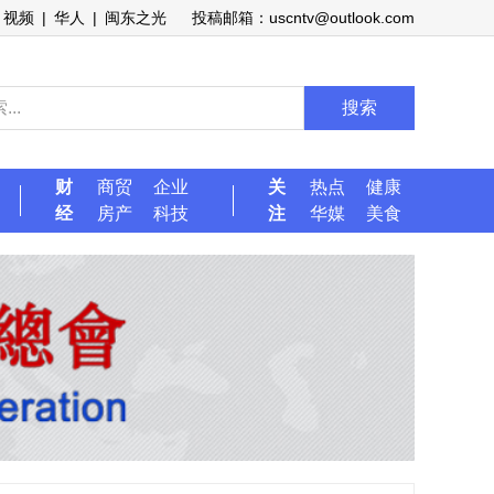
视频
|
华人
|
闽东之光
投稿邮箱：uscntv@outlook.com
搜索
财
商贸
企业
关
热点
健康
经
房产
科技
注
华媒
美食