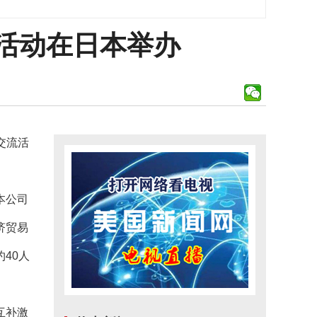
流活动在日本举办
交流活
本公司
济贸易
40人
互补激