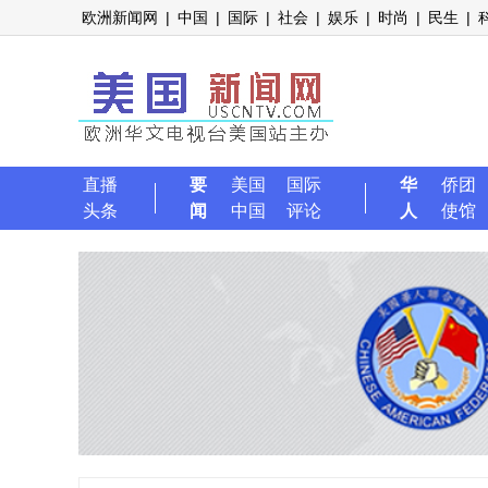
欧洲新闻网
|
中国
|
国际
|
社会
|
娱乐
|
时尚
|
民生
|
直播
要
美国
国际
华
侨团
头条
闻
中国
评论
人
使馆