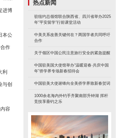
热点新闻
促进博
驻纽约总领馆联合陕西省、四川省举办2025
年“平安留学”行前课堂活动
日本公
中美关系改善关键何在？两国学者共同呼吁
合作
与合作
关于领区中国公民注意旅行安全的紧急提醒
中国驻美国大使馆举办“温暖迎春·共庆中国
年”侨学界专场新春招待会
大利
中国驻美大使谢锋向全美侨学界致新春贺词
业与创
1000余名海内外钓手齐聚南部升钟湖 挥杆
竞技享垂钓之乐
动内容