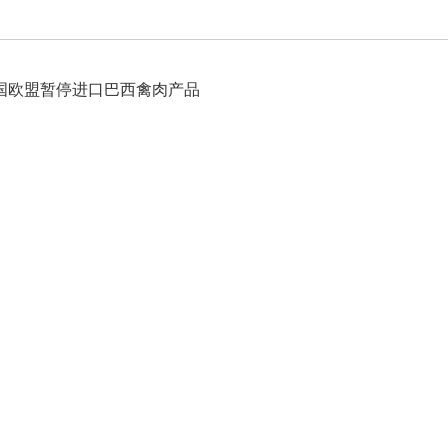
国欧盟暂停进口巴西禽肉产品