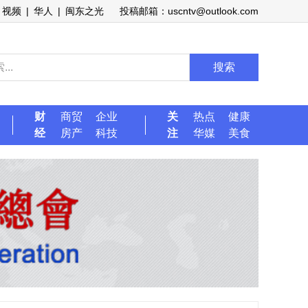
视频
|
华人
|
闽东之光
投稿邮箱：uscntv@outlook.com
搜索
财
商贸
企业
关
热点
健康
经
房产
科技
注
华媒
美食