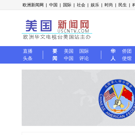
欧洲新闻网
|
中国
|
国际
|
社会
|
娱乐
|
时尚
|
民生
|
直播
要
美国
国际
华
侨团
头条
闻
中国
评论
人
使馆