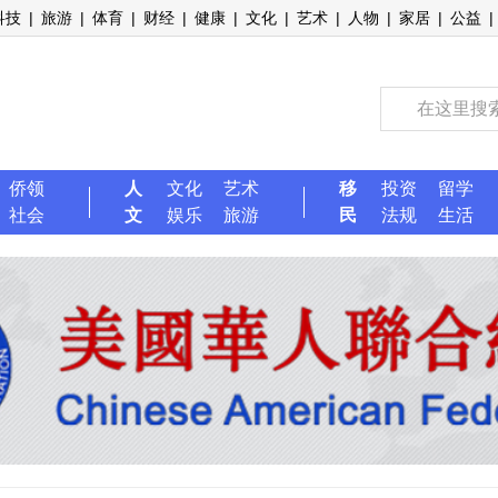
科技
|
旅游
|
体育
|
财经
|
健康
|
文化
|
艺术
|
人物
|
家居
|
公益
|
侨领
人
文化
艺术
移
投资
留学
社会
文
娱乐
旅游
民
法规
生活