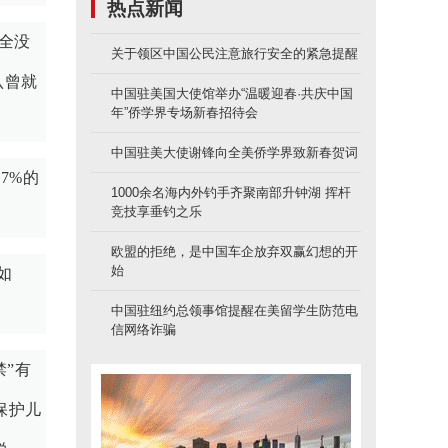
热点新闻
全没
关于领区中国公民注意旅行安全的紧急提醒
认曾就
中国驻美国大使馆举办“温暖迎春·共庆中国
年”侨学界专场新春招待会
中国驻美大使谢锋向全美侨学界致新春贺词
7%的
1000余名海内外钓手齐聚南部升钟湖 挥杆
竞技享垂钓之乐
欧盟的拒绝，是中国车企放弃双赢幻想的开
始
如
中国驻纽约总领事馆提醒在美留学生防范电
信网络诈骗
禁”有
保护儿