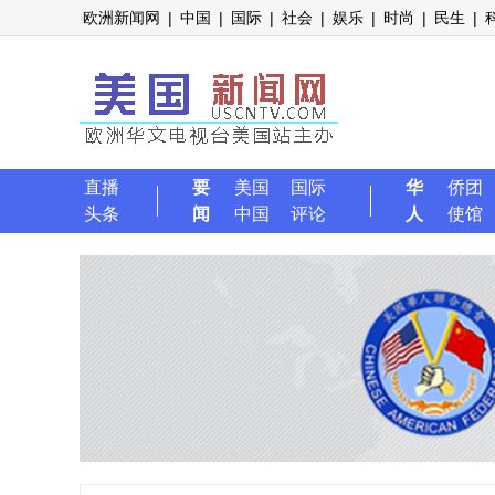
欧洲新闻网
|
中国
|
国际
|
社会
|
娱乐
|
时尚
|
民生
|
直播
要
美国
国际
华
侨团
头条
闻
中国
评论
人
使馆