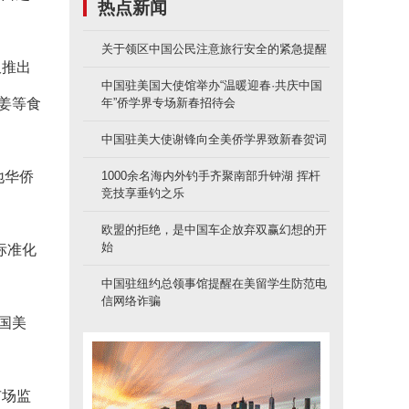
热点新闻
关于领区中国公民注意旅行安全的紧急提醒
仅推出
中国驻美国大使馆举办“温暖迎春·共庆中国
姜等食
年”侨学界专场新春招待会
中国驻美大使谢锋向全美侨学界致新春贺词
地华侨
1000余名海内外钓手齐聚南部升钟湖 挥杆
竞技享垂钓之乐
欧盟的拒绝，是中国车企放弃双赢幻想的开
始
标准化
中国驻纽约总领事馆提醒在美留学生防范电
信网络诈骗
国美
市场监