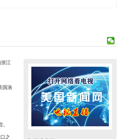
的浙江
美国洛
尝。
出口之