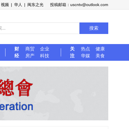
视频
|
华人
|
闽东之光
投稿邮箱：uscntv@outlook.com
搜索
财
商贸
企业
关
热点
健康
经
房产
科技
注
华媒
美食