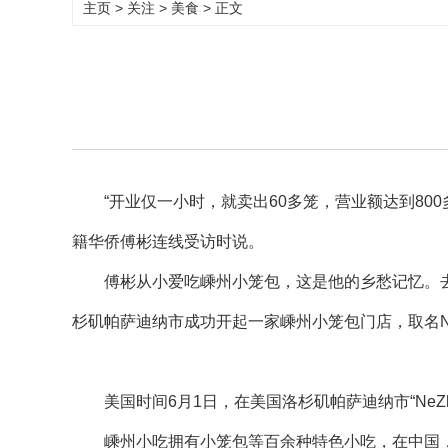
主页
>
关注
>
美食
> 正文
“开业仅一小时，就卖出60多笼，营业额达到800
籍华侨傅彬连线受访时说。
傅彬从小爱吃嵊州小笼包，这是他的乡愁记忆。去
杉矶帕萨迪纳市成功开起一家嵊州小笼包门店，取名NeZha
美国时间6月1日，在美国洛杉矶帕萨迪纳市“NeZ
嵊州小吃拥有小笼包等百余种特色小吃，在中国，