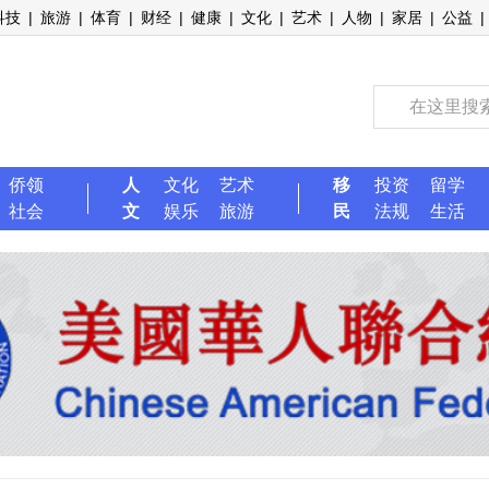
科技
|
旅游
|
体育
|
财经
|
健康
|
文化
|
艺术
|
人物
|
家居
|
公益
|
侨领
人
文化
艺术
移
投资
留学
社会
文
娱乐
旅游
民
法规
生活