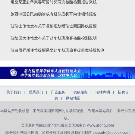
坦桑尼亚赴华乘客可暂时凭两次核酸检测报告乘机
旅西中国公民如确诊或有疑似症状可向使领馆报备
驻瑞士使馆发布关于谨慎规划经瑞士回国路线提醒
驻德国大使馆发布关于赴华航班乘客核酸检测说明
驻白俄罗斯使馆提醒乘坐赴华航班旅客提前做核酸检测
关于我们
|
联系我们
|
广告服务
|
供稿服务
|
法律声明
|
招聘信
息
|
网站地图
本网站所刊载信息，不代表美国新闻网的立场和观点。 刊用本网站稿件，务经书面授
权。
美国新闻网由欧洲华文电视台美国站主办 www.uscntv.com
[部分稿件来源于网络，如有侵权请及时联系我们] [邮箱：uscntv@outlook.com]