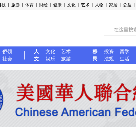
科技
|
旅游
|
体育
|
财经
|
健康
|
文化
|
艺术
|
人物
|
家居
|
公益
|
侨领
人
文化
艺术
移
投资
留学
社会
文
娱乐
旅游
民
法规
生活