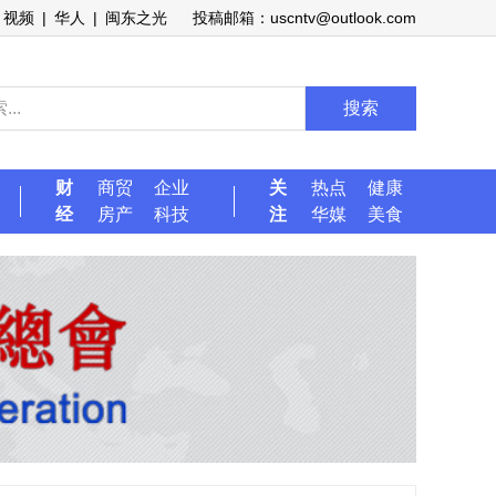
视频
|
华人
|
闽东之光
投稿邮箱：uscntv@outlook.com
搜索
财
商贸
企业
关
热点
健康
经
房产
科技
注
华媒
美食