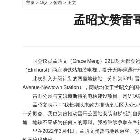
主页
>
华人
>
侨领
> 正文
孟昭文赞雷
国会议员孟昭文（Grace Meng）22日对大都
（Elmhurst）两座地铁站加装电梯，提升无障碍通
此次列入升级计划的两座地铁站，分别为63街-雷哥公园站（6
Avenue-Newtown Station），两站均位于孟昭文
雷哥公园与艾姆赫斯特的电梯建设项目，是MTA
孟昭文表示：“我长期以来致力推动皇后区大众
十分振奋。我也为曾推动雷哥公园站安装电梯感到自
通，地铁不应成为任何人的障碍。我将继续争取在各社
早在2022年3月4日，孟昭文就曾与地铁乘客、
铁无障碍建设。