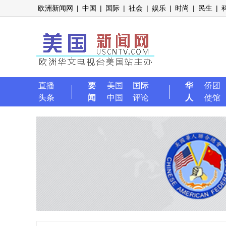
欧洲新闻网
|
中国
|
国际
|
社会
|
娱乐
|
时尚
|
民生
|
直播
要
美国
国际
华
侨团
头条
闻
中国
评论
人
使馆