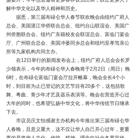
解中华文化以及华人精神和历史。
据悉，第三届布碌仑华人春节联欢晚会由纽约广府人
总会、美国湛江华侨联合总会、纽约台山联谊会、美国广
州侨胞联合会、纽约广东籍校友会联谊总会、富临门宴会
厅、广州联合总会、美国冲蒌同乡总会和纽约至孝笃亲公
所等九家机构共同主办。
在12日举行的新闻发布会上，纽约广府人总会会长罗
少领表示，今年的布碌仑华人春晚将于2月2日（周日）晚
6时，在布碌仑富临门宴会厅拉开帷幕，晚会全长4个小
时，到目前为止已登记的文艺节目有20多个，这包括歌
舞、粤曲、青少年才艺及器乐表演等。晚会在营造开心过
大年的同时，也希望弘扬中华文化，将中华传统节日继承
下去。
市议员庄文怡感谢主办机构今年推出第三届布碌仑华
人春晚，且意义重大，这不仅让华人自己开心过年，更重
要的是将华人文化、传统、精神、理念向社会各界宣传，