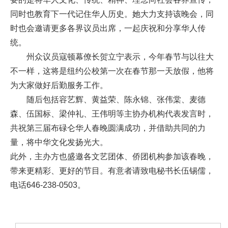
同时也教育下一代记住华人历史。她大力支持该晚会，同
时也会邀请更多各界议员出席，一起庆祝和分享华人传
统。
州众议员寇顿幕僚长贺立宁表示，今年春节与以往大
不一样，这将是纽约公校第一次在春节那一天放假，他将
为大家做好后勤服务工作。
随后包括容艺辉、黄益荣、陈永锦、张伟棠、麦德
森、伍国标、梁仲礼、王伟明等主协办机构代表发言时，
共祝第三届布碌仑华人春晚圆满成功，并借助共同的力
量，将中华文化发扬光大。
此外，主办方也盛邀各文艺团体、侨团机构参加该春晚，
带来更精彩、更好的节目。有意者请致电秘书长伍锡儒，
电话646-238-0503。