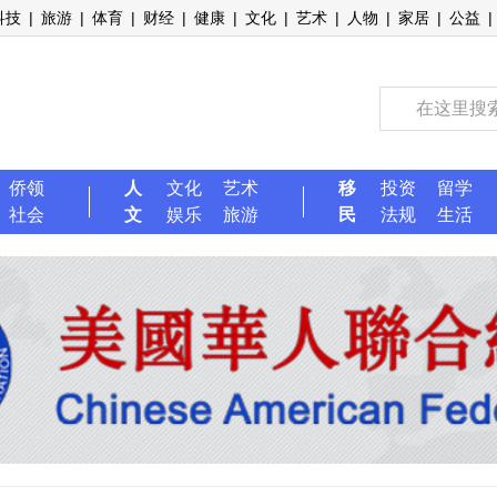
科技
|
旅游
|
体育
|
财经
|
健康
|
文化
|
艺术
|
人物
|
家居
|
公益
|
侨领
人
文化
艺术
移
投资
留学
社会
文
娱乐
旅游
民
法规
生活