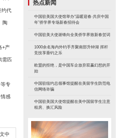
热点新闻
签约代
中国驻美国大使馆举办“温暖迎春·共庆中国
、陶
年”侨学界专场新春招待会
中国驻美大使谢锋向全美侨学界致新春贺词
络+产
1000余名海内外钓手齐聚南部升钟湖 挥杆
竞技享垂钓之乐
供需匹
欧盟的拒绝，是中国车企放弃双赢幻想的开
始
中国驻纽约总领事馆提醒在美留学生防范电
会等专
信网络诈骗
、情感
中国驻美国大使馆提醒在美中国留学生注意
租房、换汇风险
文中