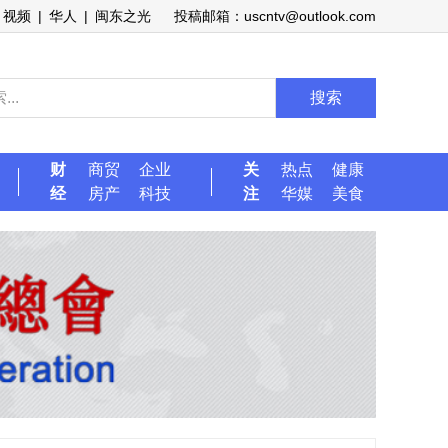
视频
|
华人
|
闽东之光
投稿邮箱：uscntv@outlook.com
搜索
财
商贸
企业
关
热点
健康
经
房产
科技
注
华媒
美食