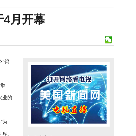
于4月开幕
外贸
年举
兴业的
”为
世界。