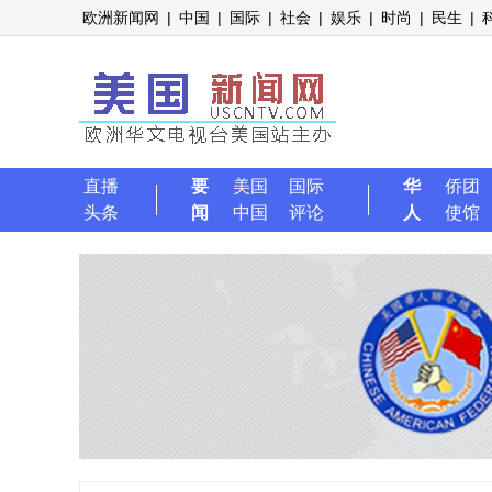
欧洲新闻网
|
中国
|
国际
|
社会
|
娱乐
|
时尚
|
民生
|
直播
要
美国
国际
华
侨团
头条
闻
中国
评论
人
使馆