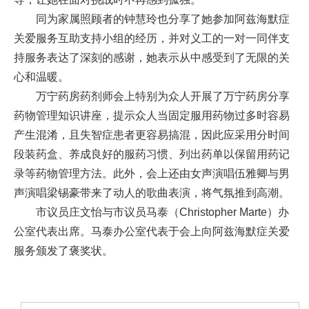
同为家属照顾者的钟慧玲也分享了她参加阿兹海默症
关爱服务互助支持小组的经历，并对义工的一对一同伴支
持服务表达了深刻的感谢，她表示从中感受到了无限的关
心和温暖。
万宁药房药剂师会上特别为众人开展了万宁药房分享
药物管理知识讲座，提示众人当固定服用药物过多时容易
产生混淆，且失智症患者更容易搞混，因此应采用分时间
段装药盒、养成良好的服药习惯、列出药单以保留用药记
录等药物管理方法。此外，会上还由女声演唱伍雅卿与男
声演唱梁锡豪带来了动人的歌曲表演，将气氛推到高潮。
市议员庄文怡与市议员马泰（Christopher Marte）办
公室代表出席。马泰办公室代表于会上向阿兹海默症关爱
服务颁发了褒奖状。