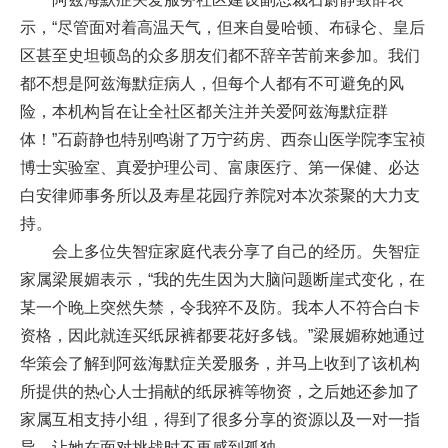
示，“尽管面对着高温天气，但来自曼哈顿、布碌仑、皇后
区甚至史坦顿岛的众多朋友们都不辞辛苦前来参加。我们
都不想是阿兹海默症病人，但每个人都有不可避免的风
险，本机构旨在让全社区都关注并关爱阿兹海默症群
体！”石蔚静也特别鸣谢了万宁药房、西奈山医学院李宝祯
博士实验室、真爱护理公司、富康医疗、第一保健、必达
白安律师事务所以及寿星花园疗养院对本次茶聚的大力支
持。
会上多位失智症家庭代表分享了自己的经历。失智症
家属梁展媚表示，“我的先生因为大脑问题断崖式变化，在
某一个晚上突然失禁，令我猝不及防。我本人不符合白卡
资格，因此就连买纸尿裤都要花好多钱。”梁展媚称她通过
华策会了解到阿兹海默症关爱服务，并马上收到了该机构
所提供的热心人士捐献的纸尿裤等物资，之后她还参加了
家属互相支持小组，得到了很多分享的资源以及一对一指
导，让她在面对挑战时不再感到孤独。