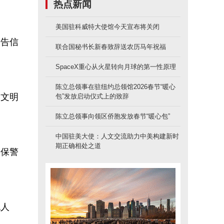
热点新闻
美国驻科威特大使馆今天宣布将关闭
公告信
联合国秘书长新春致辞送农历马年祝福
SpaceX重心从火星转向月球的第一性原理
陈立总领事在驻纽约总领馆2026春节“暖心
，文明
包”发放启动仪式上的致辞
陈立总领事向领区侨胞发放春节“暖心包”
中国驻美大使：人文交流助力中美构建新时
期正确相处之道
安保警
无人