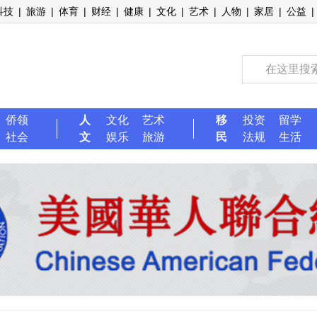
科技
|
旅游
|
体育
|
财经
|
健康
|
文化
|
艺术
|
人物
|
家居
|
公益
|
侨领
人
文化
艺术
移
投资
留学
社会
文
娱乐
旅游
民
法规
生活