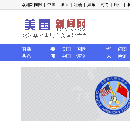
欧洲新闻网
|
中国
|
国际
|
社会
|
娱乐
|
时尚
|
民生
|
直播
要
美国
国际
华
侨团
头条
闻
中国
评论
人
使馆