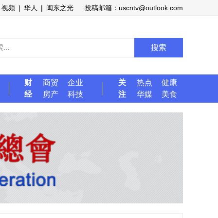
视频
|
华人
|
闽东之光
投稿邮箱：uscntv@outlook.com
搜索
财
商贸
企业
关
热点
健康
经
房产
科技
注
华媒
美食