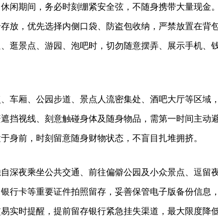
闲期间，务必时刻绷紧安全弦，不随身携带大量现金
身存放，优先选择内侧口袋、防盗包收纳，严禁放置在背
通、逛景点、游园、泡吧时，切勿随意摆弄、展示手机、
。
车厢、公园步道、景点人流密集处、酒吧大厅等区域
繁遮挡视线、刻意触碰身体及随身物品，需第一时间主动
置于身前，时刻留意随身财物状态，不盲目扎堆拥挤。
深夜乘坐公共交通、前往偏僻公园及小众景点、逗留
、银行卡等重要证件拍照留存，妥善保管电子版备份信息
交易实时提醒，提前留存银行紧急挂失渠道，最大限度降