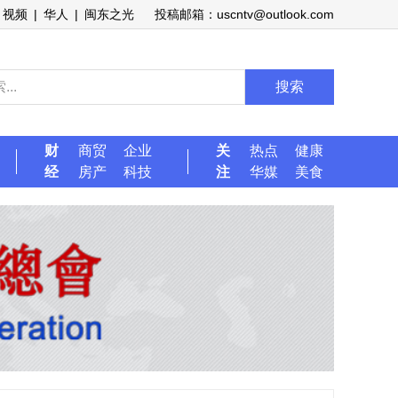
视频
|
华人
|
闽东之光
投稿邮箱：uscntv@outlook.com
搜索
财
商贸
企业
关
热点
健康
经
房产
科技
注
华媒
美食