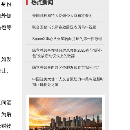
热点新闻
。身份
包外侧
美国驻科威特大使馆今天宣布将关闭
钱包等
联合国秘书长新春致辞送农历马年祝福
SpaceX重心从火星转向月球的第一性原理
陈立总领事在驻纽约总领馆2026春节“暖心
包”发放启动仪式上的致辞
，如发
陈立总领事向领区侨胞发放春节“暖心包”
避让、
中国驻美大使：人文交流助力中美构建新时
期正确相处之道
夜间酒
，为后
低财物