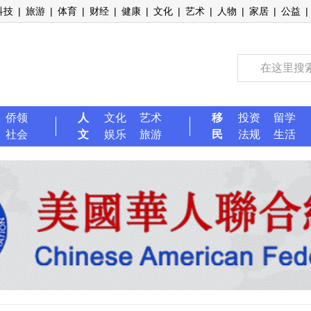
科技
|
旅游
|
体育
|
财经
|
健康
|
文化
|
艺术
|
人物
|
家居
|
公益
|
侨领
人
文化
艺术
移
投资
留学
社会
文
娱乐
旅游
民
法规
生活