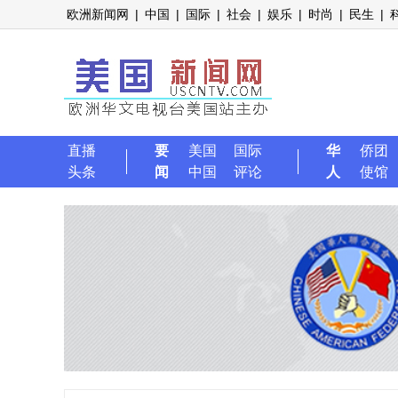
欧洲新闻网
|
中国
|
国际
|
社会
|
娱乐
|
时尚
|
民生
|
直播
要
美国
国际
华
侨团
头条
闻
中国
评论
人
使馆