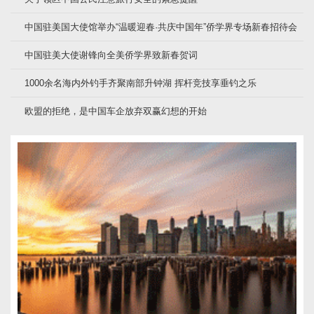
中国驻美国大使馆举办“温暖迎春·共庆中国年”侨学界专场新春招待会
中国驻美大使谢锋向全美侨学界致新春贺词
1000余名海内外钓手齐聚南部升钟湖 挥杆竞技享垂钓之乐
欧盟的拒绝，是中国车企放弃双赢幻想的开始