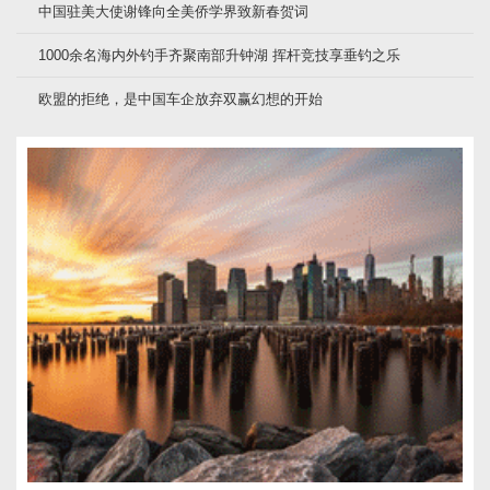
中国驻美大使谢锋向全美侨学界致新春贺词
1000余名海内外钓手齐聚南部升钟湖 挥杆竞技享垂钓之乐
欧盟的拒绝，是中国车企放弃双赢幻想的开始