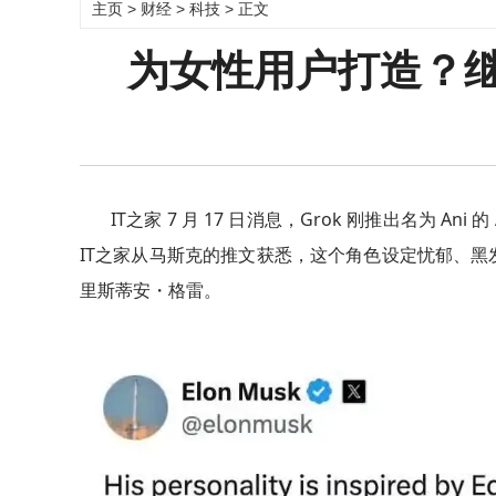
主页
>
财经
>
科技
> 正文
为女性用户打造？继“
IT之家 7 月 17 日消息，Grok 刚推出名为 A
IT之家从马斯克的推文获悉，这个角色设定忧郁、
里斯蒂安・格雷。