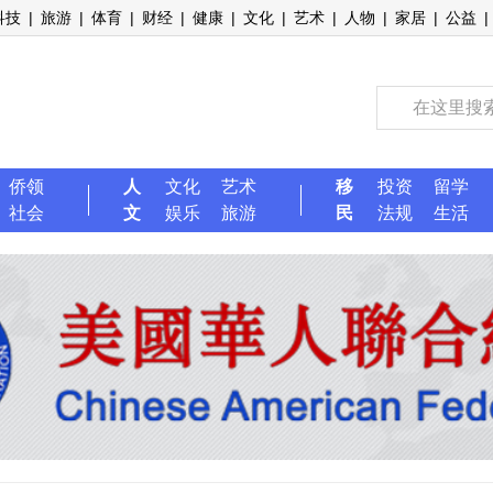
科技
|
旅游
|
体育
|
财经
|
健康
|
文化
|
艺术
|
人物
|
家居
|
公益
|
侨领
人
文化
艺术
移
投资
留学
社会
文
娱乐
旅游
民
法规
生活