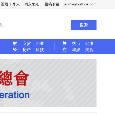
视频
|
华人
|
闽东之光
投稿邮箱：uscntv@outlook.com
搜索
财
商贸
企业
关
热点
健康
经
房产
科技
注
华媒
美食