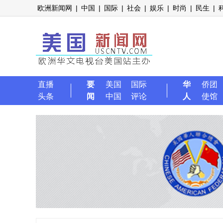
欧洲新闻网
|
中国
|
国际
|
社会
|
娱乐
|
时尚
|
民生
|
直播
要
美国
国际
华
侨团
头条
闻
中国
评论
人
使馆