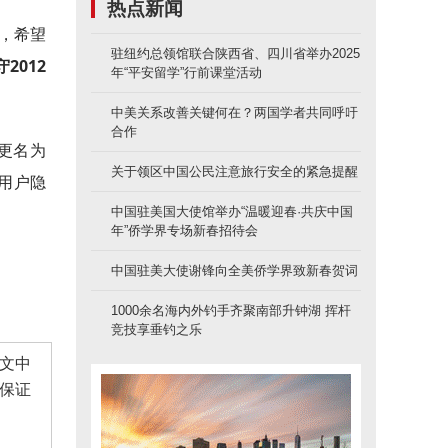
热点新闻
)，希望
驻纽约总领馆联合陕西省、四川省举办2025
2012
年“平安留学”行前课堂活动
中美关系改善关键何在？两国学者共同呼吁
合作
年更名为
关于领区中国公民注意旅行安全的紧急提醒
护用户隐
中国驻美国大使馆举办“温暖迎春·共庆中国
年”侨学界专场新春招待会
中国驻美大使谢锋向全美侨学界致新春贺词
1000余名海内外钓手齐聚南部升钟湖 挥杆
竞技享垂钓之乐
文中
保证