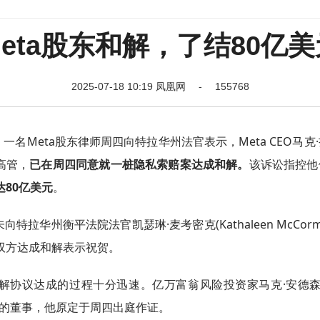
eta股东和解，了结80亿
2025-07-18 10:19 凤凰网 - 155768
一名Meta股东律师周四向特拉华州法官表示，Meta CEO马克
、高管，
已在周四同意就一桩隐私索赔案达成和解。
该诉讼指控他
达80亿美元
。
州衡平法院法官凯瑟琳·麦考密克(Kathaleen McCormi
双方达成和解表示祝贺。
，该和解协议达成的过程十分迅速。亿万富翁风险投资家马克·安德森(
eta的董事，他原定于周四出庭作证。