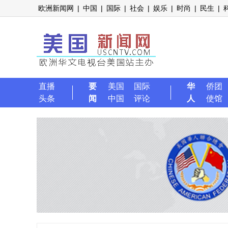
欧洲新闻网
|
中国
|
国际
|
社会
|
娱乐
|
时尚
|
民生
|
直播
要
美国
国际
华
侨团
头条
闻
中国
评论
人
使馆