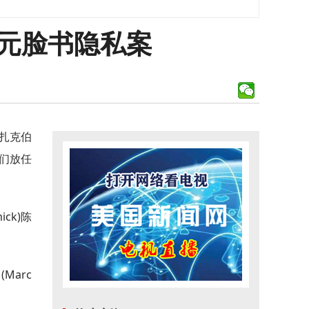
美元脸书隐私案
·扎克伯
们放任
ck)陈
Marc