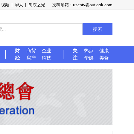
视频
|
华人
|
闽东之光
投稿邮箱：uscntv@outlook.com
搜索
财
商贸
企业
关
热点
健康
经
房产
科技
注
华媒
美食