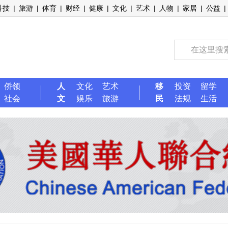
科技
|
旅游
|
体育
|
财经
|
健康
|
文化
|
艺术
|
人物
|
家居
|
公益
|
侨领
人
文化
艺术
移
投资
留学
社会
文
娱乐
旅游
民
法规
生活