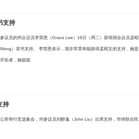
书支持
参议员的州众议员李荣恩（Grace Lee）16日（周二）获得国会议员孟昭
ce Meng）背书支持。 李荣恩表示，我非常荣幸能获得孟昭文的支持，她是
的开拓者，她兢兢
支持
中华公所举行竞选集会，州参议员刘醇逸（John Liu）出席支持，华埠联合民