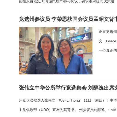
前往东百老汇91号游民所外参与抗议，要求市府提高决策透
竞选州参议员 李荣恩获国会议员孟昭文背
正在竞选州
文（Gra
一位真正
张伟立中华公所举行竞选集会 刘醇逸出席
州众议员候选人张伟立（Wei-Li Tjong）11日（周四）于
主党俱乐部（UDO）宣布为其背书。 州参议员刘醇逸、中华