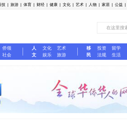
科技
|
旅游
|
体育
|
财经
|
健康
|
文化
|
艺术
|
人物
|
家居
|
公益
|
侨领
人
文化
艺术
移
投资
留学
社会
文
娱乐
旅游
民
法规
生活