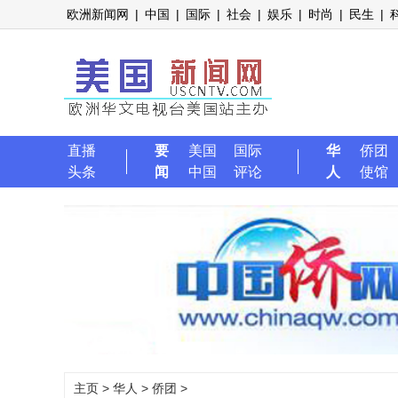
欧洲新闻网
|
中国
|
国际
|
社会
|
娱乐
|
时尚
|
民生
|
直播
要
美国
国际
华
侨团
头条
闻
中国
评论
人
使馆
主页
>
华人
>
侨团
>