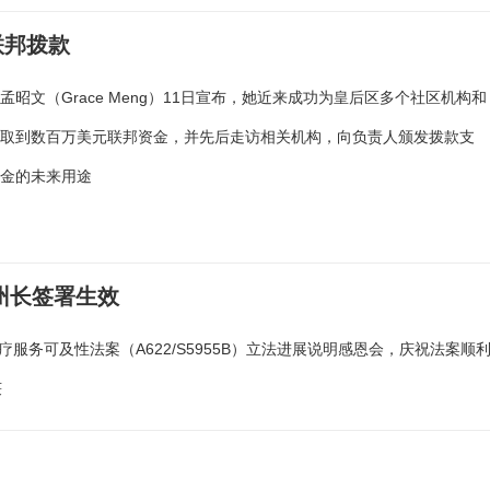
联邦拨款
孟昭文（Grace Meng）11日宣布，她近来成功为皇后区多个社区机构和
争取到数百万美元联邦资金，并先后走访相关机构，向负责人颁发拨款支
资金的未来用途
州长签署生效
疗服务可及性法案（A622/S5955B）立法进展说明感恩会，庆祝法案顺
获