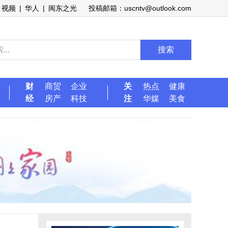
视频
|
华人
|
闽东之光
投稿邮箱：uscntv@outlook.com
搜索
财
商贸
企业
关
热点
健康
经
房产
科技
注
华媒
美食