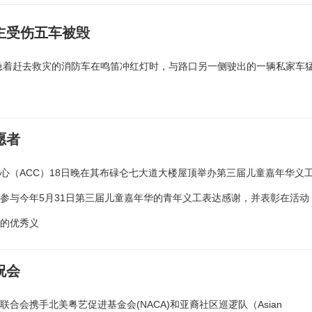
主受伤五车被毁
急着赶去救灾的消防车在鸣笛冲红灯时，与路口另一侧驶出的一辆私家车
愿者
心（ACC）18日晚在其布碌仑七大道大楼屋顶举办第三届儿童嘉年华义
参与今年5月31日第三届儿童嘉年华的青年义工表达感谢，并表彰在活动
出的优秀义
祝会
联合会携手北美粤艺促进基金会(NACA)和亚裔社区巡逻队（Asian