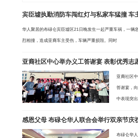
宾臣墟执勤消防车闯红灯与私家车猛撞 车
华人聚居的布碌仑宾臣墟区21日晚发生一起严重车祸，一辆
烈相撞，造成亚裔车主受伤，车辆严重损毁。同时
亚裔社区中心举办义工答谢宴 表彰优秀志
亚裔社区中
答谢宴，向
中表现突
感恩父母 布碌仑华人联合会举行双亲节庆
布碌仑华人