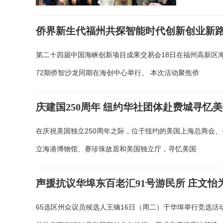
侨界新生代福州共探智能时代创新创业新
第二十四届中国海峡创新项目成果交易会18日在福州高新区
72期侨智沙龙同期在海创中心举行。 本次活动聚焦侨
庆建国250周年 纽约华社团体赴费城寻忆
在庆祝美国独立250周年之际，位于纽约的美国上海总商会
立海港博物馆、赛珍珠故居和美国独立厅，寻忆美国
声援抗议华埠东百老汇91号游民所 庄文怡
65选区州众议员候选人王镝16日（周二）于华埠举行竞选活动，