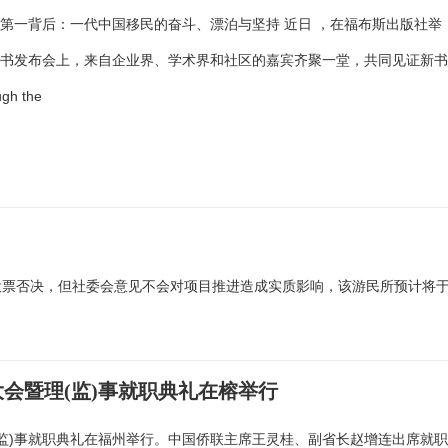
第一背后：一代中国移民的奋斗、漂泊与坚持 近日 ，在福布斯出版社举
新书发布会上，来自企业界、学术界和社区的嘉宾齐聚一堂，共同见证新
ugh the
投票否决，但社委会意见不会对项目推进造成实质影响，该游民所预计将
会暨理(监)事就职典礼在榕举行
(监)事就职典礼在福州举行。中国侨联主席王灵桂、副省长赵增连出席就职