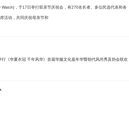
ity Watch)，于17日举行双亲节庆祝会，有270名长者、多位民选代表和各
出席活动，共同庆祝母亲节和
日举行《华夏衣冠 千年风华》首届华服文化嘉年华暨朝代风尚秀及协会联欢
办