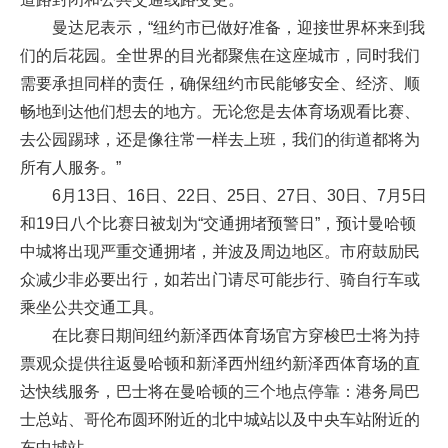
曼达尼表示，“纽约市已做好准备，迎接世界杯来到我
们的后花园。全世界的目光都聚焦在这座城市，同时我们
需要承担同样的责任，确保纽约市民能够安全、经济、顺
畅地到达他们想去的地方。无论您是去体育场观看比赛、
去公园踢球，还是像往常一样去上班，我们的街道都将为
所有人服务。”
6月13日、16日、22日、25日、27日、30日、7月5日
和19日八个比赛日被划为“交通拥堵预警日”，预计曼哈顿
中城将出现严重交通拥堵，并波及周边地区。市府鼓励民
众减少非必要出行，如若出门请尽可能步行、骑自行车或
乘坐公共交通工具。
在比赛日期间纽约新泽西体育场官方穿梭巴士将为持
票观众提供往返曼哈顿和新泽西州纽约新泽西体育场的直
达快线服务，巴士将在曼哈顿的三个地点停靠：港务局巴
士总站、哥伦布圆环附近的北中城站以及中央车站附近的
东中城站。