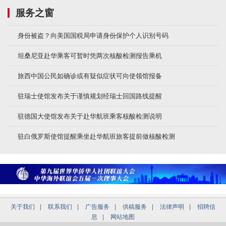
服务之窗
身份被盗？向美国国税局申请身份保护个人识别号码
坦桑尼亚赴华乘客可暂时凭两次核酸检测报告乘机
旅西中国公民如确诊或有疑似症状可向使领馆报备
驻瑞士使馆发布关于谨慎规划经瑞士回国路线提醒
驻德国大使馆发布关于赴华航班乘客核酸检测说明
驻白俄罗斯使馆提醒乘坐赴华航班旅客提前做核酸检测
关于我们
|
联系我们
|
广告服务
|
供稿服务
|
法律声明
|
招聘信
息
|
网站地图