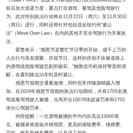
前后加大巡逻力度，重点打击酒驾、毒驾及危险驾驶行
为。此次特别执法行动将在11月22日（周六）至11月30日
（周日）进行，同时还将针对包括违反纽约州“避让
法”（Move Over Law）在内的其他不安全驾驶行为开展执
法。
霍楚表示：“感恩节是繁忙节日季的开始，成千上万的
人出行与亲友团聚、庆祝节日。这样的庆祝不应被道路上
的酒驾或危险驾驶悲剧所破坏。”她敦促司机保持警觉和清
醒，在看到路边泊车时及时避让。
感恩节假期交通量激增，同时也常伴随酒精摄入增
加。在2024年感恩节假期的执法行动期间，共有1705名酒
驾或毒驾驾驶人被捕，当局开出10078张超速罚单和1702
张分心驾驶罚单。
州府提醒：一次酒驾被捕的平均代价高达10000美
元。被捕者将面临吊销驾照、更高的保险费率、律师费、
罚款、拖车和修车费用，以及误工损失。