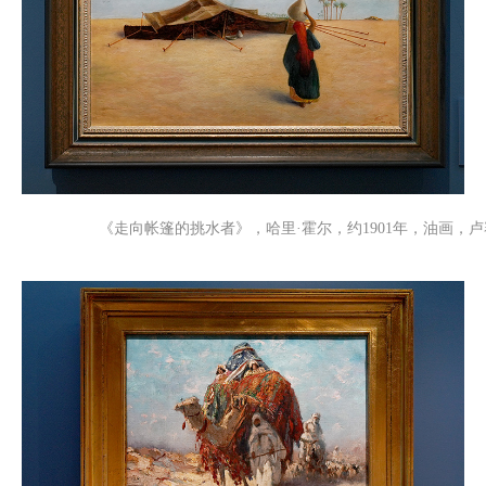
《走向帐篷的挑水者》，哈里·霍尔，约1901年，油画，卢