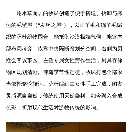
逐水草而居的牧民创造了便于搭建、拆卸与搬
运的毛毡屋（“发丝之屋”），以山羊毛和绵羊毛编
织的萨杜织物围合，能抵御沙漠极端气候。帐篷内
部布局考究，依靠中央隔断帘划分空间，右侧为男
性会客议事区、左侧专属女性劳作生活，厨具存储
物区规划清晰。伴随季节性迁徙，牧民打包全部家
当依托骆驼转运。萨杜编织由女性手工完成，图案
灵感源自自然，传统使用天然染料，如今融入合成
色彩，折射现代生活对游牧传统的影响。