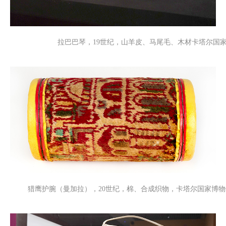
拉巴巴琴，19世纪，山羊皮、马尾毛、木材卡塔尔国家
猎鹰护腕（曼加拉），20世纪，棉、合成织物，卡塔尔国家博