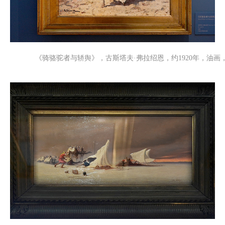
《骑骆驼者与轿舆》，古斯塔夫·弗拉绍恩，约1920年，油画