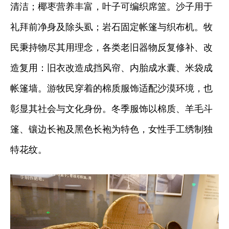
清洁；椰枣营养丰富，叶子可编织席篮。沙子用于
礼拜前净身及除头虱；岩石固定帐篷与织布机。牧
民秉持物尽其用理念，各类老旧器物反复修补、改
造复用：旧衣改造成挡风帘、内胎成水囊、米袋成
帐篷墙。游牧民穿着的棉质服饰适配沙漠环境，也
彰显其社会与文化身份。冬季服饰以棉质、羊毛斗
篷、镶边长袍及黑色长袍为特色，女性手工绣制独
特花纹。