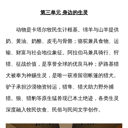
第三单元 身边的生灵
动物是卡塔尔牧民生计根基。绵羊与山羊提供
奶、黄油、奶酪、皮毛与骨骼；骆驼兼具食物、运
输、财富与社会地位象征。阿拉伯马兼具骑行、狩
猎、征战价值，是享誉全球的优良马种；萨路基猎
犬被奉为神赐生灵，是唯一获准留宿帐篷的猎犬。
驴子承担沙漠物资转运，猎隼、猎犬助力野外捕
猎。狼、猎豹等原生猛兽现已本土绝迹，各类生灵
深度融入牧民饮食、民俗与民间文学创作。