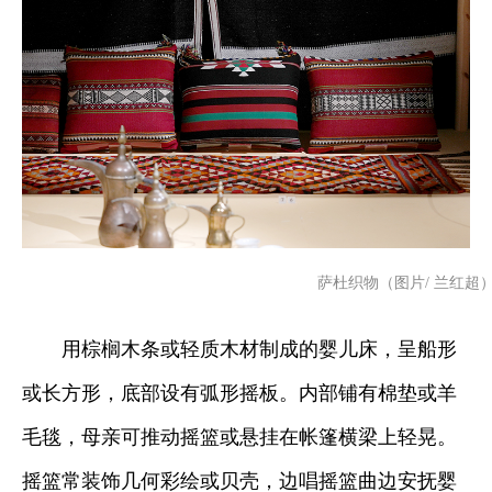
萨杜织物（图片/ 兰红超
用棕榈木条或轻质木材制成的婴儿床，呈船形
或长方形，底部设有弧形摇板。内部铺有棉垫或羊
毛毯，母亲可推动摇篮或悬挂在帐篷横梁上轻晃。
摇篮常装饰几何彩绘或贝壳，边唱摇篮曲边安抚婴