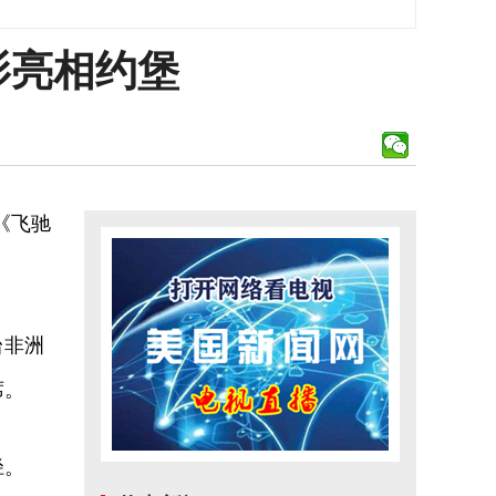
影亮相约堡
《飞驰
台非洲
席。
径。