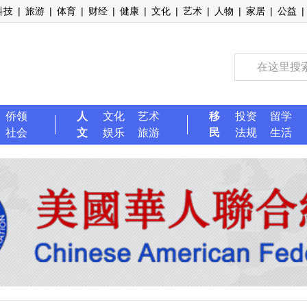
科技
|
旅游
|
体育
|
财经
|
健康
|
文化
|
艺术
|
人物
|
家居
|
公益
|
侨领
人
文化
艺术
移
投资
留学
社会
文
娱乐
旅游
民
法规
生活