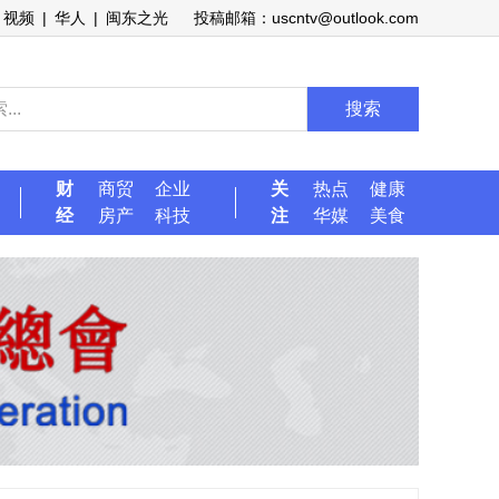
视频
|
华人
|
闽东之光
投稿邮箱：uscntv@outlook.com
搜索
财
商贸
企业
关
热点
健康
经
房产
科技
注
华媒
美食