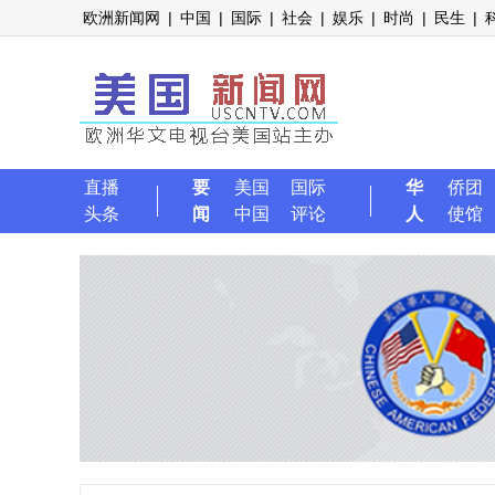
欧洲新闻网
|
中国
|
国际
|
社会
|
娱乐
|
时尚
|
民生
|
直播
要
美国
国际
华
侨团
头条
闻
中国
评论
人
使馆