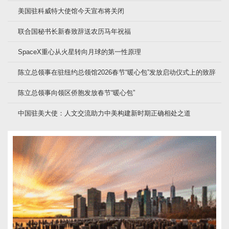
美国驻科威特大使馆今天宣布将关闭
联合国秘书长新春致辞送农历马年祝福
SpaceX重心从火星转向月球的第一性原理
陈立总领事在驻纽约总领馆2026春节“暖心包”发放启动仪式上的致辞
陈立总领事向领区侨胞发放春节“暖心包”
中国驻美大使：人文交流助力中美构建新时期正确相处之道