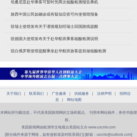
坦桑尼亚赴华乘客可暂时凭两次核酸检测报告乘机
旅西中国公民如确诊或有疑似症状可向使领馆报备
驻瑞士使馆发布关于谨慎规划经瑞士回国路线提醒
驻德国大使馆发布关于赴华航班乘客核酸检测说明
驻白俄罗斯使馆提醒乘坐赴华航班旅客提前做核酸检测
关于我们
|
联系我们
|
广告服务
|
供稿服务
|
法律声明
|
招聘信
息
|
网站地图
本网站所刊载信息，不代表美国新闻网的立场和观点。 刊用本网站稿件，务经书面授
权。
美国新闻网由欧洲华文电视台美国站主办 www.uscntv.com
[部分稿件来源于网络，如有侵权请及时联系我们] [邮箱：uscntv@outlook.com]