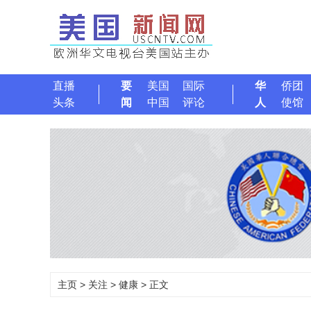
直播
要
美国
国际
华
侨团
头条
闻
中国
评论
人
使馆
主页
>
关注
>
健康
> 正文