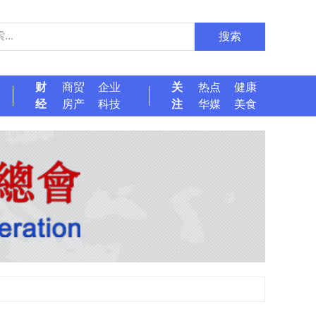
搜索
财
商贸
企业
关
热点
健康
经
房产
科技
注
华媒
美食