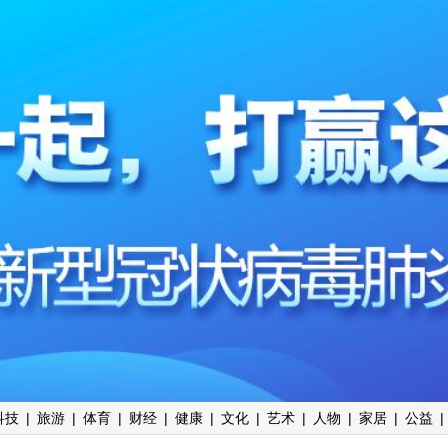
科技
|
旅游
|
体育
|
财经
|
健康
|
文化
|
艺术
|
人物
|
家居
|
公益
|