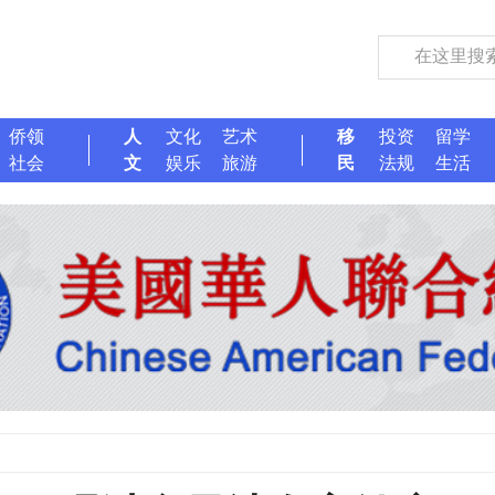
侨领
人
文化
艺术
移
投资
留学
社会
文
娱乐
旅游
民
法规
生活