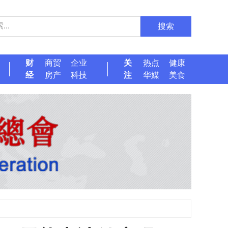
搜索
财
商贸
企业
关
热点
健康
经
房产
科技
注
华媒
美食