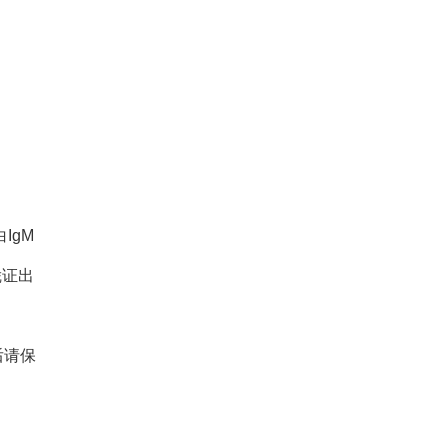
IgM
凭证出
后请保