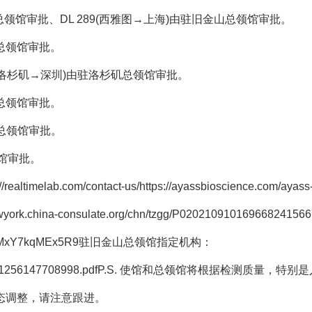
哥总领馆审批、DL 289(西雅图→上海)由驻旧金山总领馆审批。
山总领馆审批。
 770(洛杉矶→深圳)由驻洛杉矶总领馆审批。
矶总领馆审批。
矶总领馆审批。
领馆审批。
.com/contact-us/https://ayassbioscience.com/ayass
k.china-consulate.org/chn/tzgg/P020210910169668241566
HGEMxY7kqMEx5R9驻旧金山总领馆指定机构：
z/P020210731256147708998.pdfP.S. 使馆和总领馆将根据检测质量，特
态调整，请注意跟进。