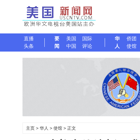
直播
要
美国
国际
华
侨团
头条
闻
中国
评论
人
使馆
主页
>
华人
>
使馆
> 正文