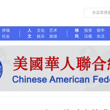
侨领
人
文化
艺术
移
投资
留学
社会
文
娱乐
旅游
民
法规
生活