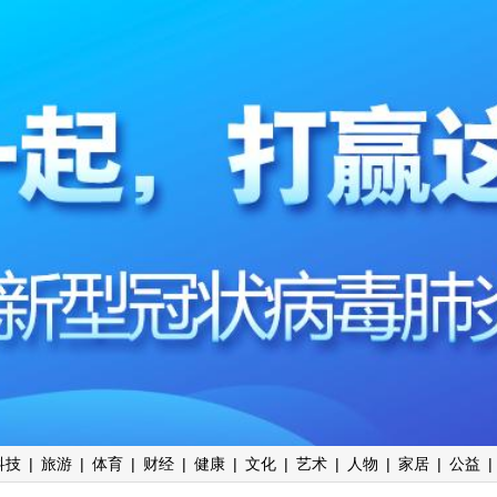
科技
|
旅游
|
体育
|
财经
|
健康
|
文化
|
艺术
|
人物
|
家居
|
公益
|