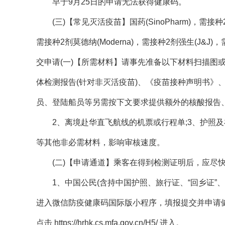
早于9月25日的申请无法获得健康码。
(三)【常见灭活疫苗】国药(SinoPharm)，需接种2
需接种2剂莫德纳(Moderna)，需接种2剂强生(J&J)
交申请(一)【所需材料】请事先准备以下材料扫描图或
体检测报告(针对非灭活疫苗)、《疫苗接种声明书》、
员、登陆船员等另需按下文要求提供额外的核酸报告
2、离境赴华直飞航线的机票或行程单;3、护照及在美
等其他非必需材料，影响审核速度。
(二)【申请通道】乘客在得到检测证明后，应尽
1、中国公民(含持中国护照、旅行证、“回乡证”
进入微信防疫健康码国际版小程序，填报提交并申请
点击 https://hrhk.cs.mfa.gov.cn/H5/ 进入。