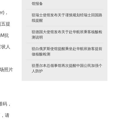
馆报备
r)，
驻瑞士使馆发布关于谨慎规划经瑞士回国路
线提醒
剂五提
驻德国大使馆发布关于赴华航班乘客核酸检
gM抗
测说明
症状人
驻白俄罗斯使馆提醒乘坐赴华航班旅客提前
做核酸检测
。
驻墨尔本总领事馆再次提醒中国公民加强个
现场照片
人防护
维码，
页，请