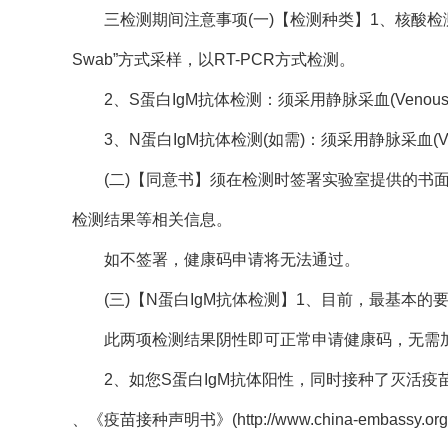
三检测期间注意事项(一)【检测种类】1、核酸检测：须采用“
Swab”方式采样，以RT-PCR方式检测。
2、S蛋白IgM抗体检测：须采用静脉采血(Venous Blo
3、N蛋白IgM抗体检测(如需)：须采用静脉采血(Venous
(二)【同意书】须在检测时签署实验室提供的书
检测结果等相关信息。
如不签署，健康码申请将无法通过。
(三)【N蛋白IgM抗体检测】1、目前，最基本的
此两项检测结果阴性即可正常申请健康码，无需加
2、如您S蛋白IgM抗体阳性，同时接种了灭活
、《疫苗接种声明书》(http://www.china-embassy.org/chn