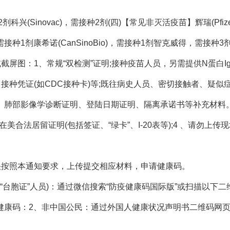
剂科兴(Sinovac)，需接种2剂(四)【常见非灭活疫苗】辉瑞(Pfize
，需接种1剂康希诺(CanSinoBio)，需接种1剂智克威得，需接种3
截屏图：1、常规“双检测”证明;接种疫苗人员，另需提供N蛋白I
接种凭证(如CDC接种卡)等;既往病史人员、密切接触者、疑似
、肺部影像学诊断证明、登陆日期证明、隔离承诺书等补充材料
合法居留证明(包括签证、“绿卡”、I-20表等);4 、请勿上传
快按照本通知要求，上传提交相应材料，申请健康码。
、“台胞证”人员)：通过微信搜索“防疫健康码国际版”或扫描以下二
健康码：2、非中国公民：通过外国人健康状况声明书二维码网