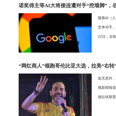
诺奖得主等AI大将接连遭对手“挖墙脚”，谷
随着AI（
竞争对手，
22日，谷
“网红商人”领跑哥伦比亚大选，拉美“右转
如无意外，
视新闻报
德拉埃斯