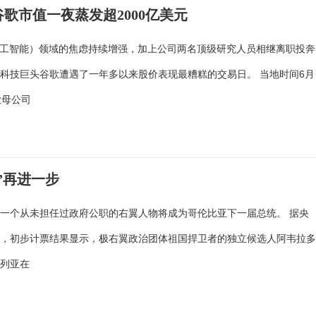
歌市值一夜蒸发超2000亿美元
人工智能）领域的焦虑持续增强，加上公司两名顶级研究人员相继离职投奔
科技巨头谷歌遭遇了一年多以来股价表现最糟糕的交易日。 当地时间6月
歌母公司
”再进一步
一个从未担任过政府公职的右翼人物将成为哥伦比亚下一届总统。 据央
道，初步计票结果显示，极右翼政治团体祖国捍卫者的独立候选人阿韦拉
普列亚在