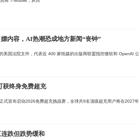
商 T-Mobile，从而
软白嫖内容，AI热潮恐成地方新闻“丧钟”
公示的美国法院文件，代表近 400 家纸媒的出版商联盟指控微软和 OpenAI 
主可获终身免费超充
式宣布启动2026免费超充挑战赛，全球共9名顶级超充用户将在2027年
三连跌但跌势缓和