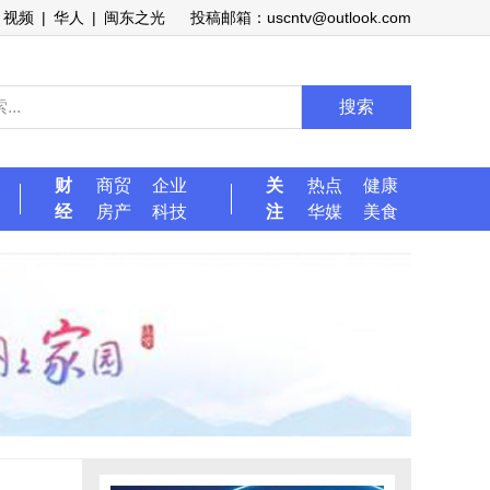
视频
|
华人
|
闽东之光
投稿邮箱：uscntv@outlook.com
搜索
财
商贸
企业
关
热点
健康
经
房产
科技
注
华媒
美食