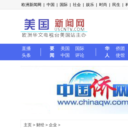
欧洲新闻网
|
中国
|
国际
|
社会
|
娱乐
|
时尚
|
民生
|
直播
要
美国
国际
华
侨团
头条
闻
中国
评论
人
使馆
主页
>
财经
>
企业
>