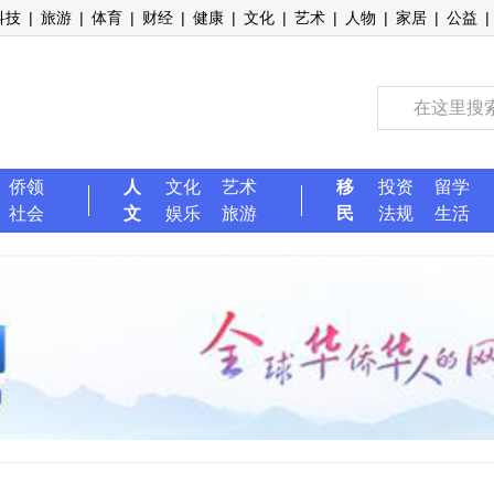
科技
|
旅游
|
体育
|
财经
|
健康
|
文化
|
艺术
|
人物
|
家居
|
公益
|
侨领
人
文化
艺术
移
投资
留学
社会
文
娱乐
旅游
民
法规
生活