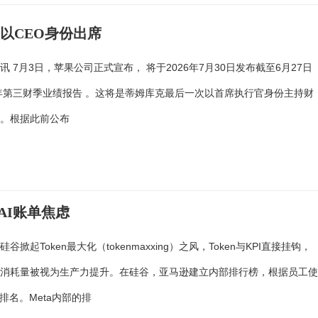
以CEO身份出席
讯 7月3日，苹果公司正式宣布， 将于2026年7月30日发布截至6月27日
财年第三财季业绩报告 。这将是蒂姆库克最后一次以首席执行官身份主持财
议。根据此前公布
AI账单焦虑
谷掀起Token最大化（tokenmaxxing）之风，Token与KPI直接挂钩，
的消耗量被视为生产力提升。在硅谷，亚马逊建立内部排行榜，根据员工
况排名。Meta内部的排