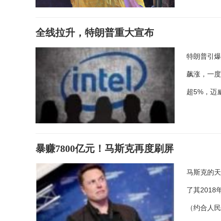
全线拉升，特朗普重大宣布
特朗普引爆
飙涨，一度
超5%，迈
暴赚7800亿元！马斯克再度刷屏
马斯克的天
了其201
（约合人民