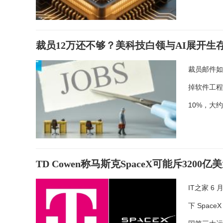
裁员12万还不够？美科技白领与AI展开
裁员邮件如
掉软件工程
10%，大约
TD Cowen称马斯克SpaceX可能斥3200
IT之家 6
下 Spac