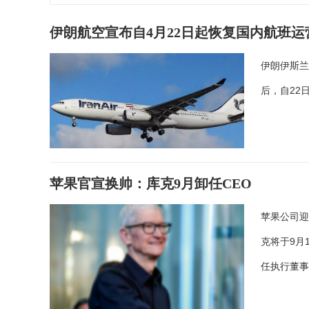
伊朗航空宣布自4月22日起恢复国内航班运
伊朗伊斯兰
后，自22
苹果官宣换帅：库克9月卸任CEO
苹果公司
克将于9月
任执行董