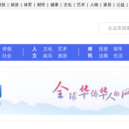
科技
|
旅游
|
体育
|
财经
|
健康
|
文化
|
艺术
|
人物
|
家居
|
公益
|
侨领
人
文化
艺术
移
投资
留学
社会
文
娱乐
旅游
民
法规
生活