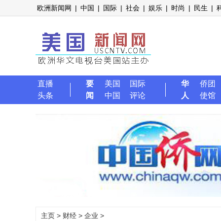
欧洲新闻网
|
中国
|
国际
|
社会
|
娱乐
|
时尚
|
民生
|
直播
要
美国
国际
华
侨团
头条
闻
中国
评论
人
使馆
主页
>
财经
>
企业
>