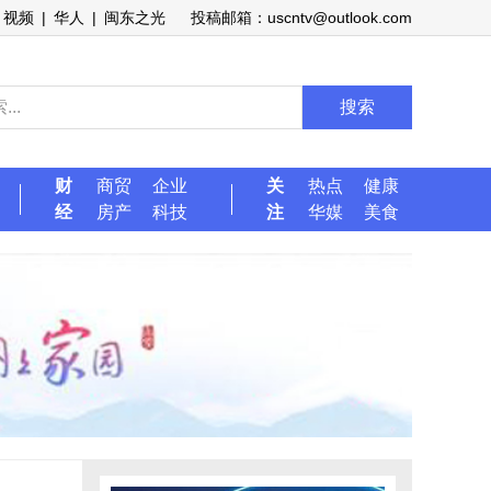
视频
|
华人
|
闽东之光
投稿邮箱：uscntv@outlook.com
搜索
财
商贸
企业
关
热点
健康
经
房产
科技
注
华媒
美食