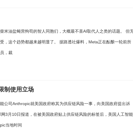
柴米油盐蝇营狗苟的智人同胞们，大概最不喜AI取代人之类的话题。 但
受，这个趋势都越来越明显了。 据路透社爆料，Meta正在酝酿一轮前所
裁员，裁
无限制使用立场
能公司Anthropic就美国政府称其为供应链风险一事，向美国政府提出诉
球网3月10日报道，在被美国政府贴上供应链风险的标签后，美国人工智
opic当地时间