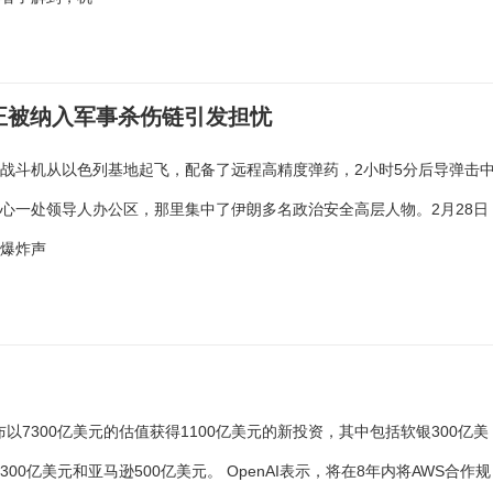
型正被纳入军事杀伤链引发担忧
战斗机从以色列基地起飞，配备了远程高精度弹药，2小时5分后导弹击
心一处领导人办公区，那里集中了伊朗多名政治安全高层人物。2月28日
的爆炸声
I宣布以7300亿美元的估值获得1100亿美元的新投资，其中包括软银300亿美
300亿美元和亚马逊500亿美元。 OpenAI表示，将在8年内将AWS合作规