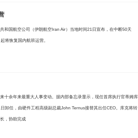
营
共和国航空公司（伊朗航空Iran Air）当地时间21日宣布，在中断50天
日起将恢复国内航班运营。
迎来十余年来最重大人事变动。据内部备忘录显示，现任首席执行官蒂姆
1日卸任，由硬件工程高级副总裁John Ternus接替其出任CEO。库克将转
事长，协助完成