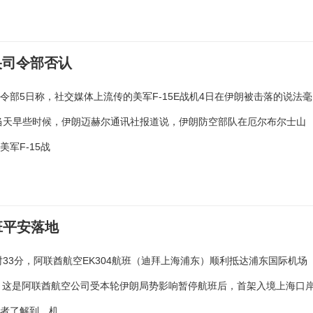
央司令部否认
令部5日称，社交媒体上流传的美军F-15E战机4日在伊朗被击落的说法毫
当天早些时候，伊朗迈赫尔通讯社报道说，伊朗防空部队在厄尔布尔士山
美军F-15战
班平安落地
1时33分，阿联酋航空EK304航班（迪拜上海浦东）顺利抵达浦东国际机场
。这是阿联酋航空公司受本轮伊朗局势影响暂停航班后，首架入境上海口
记者了解到，机